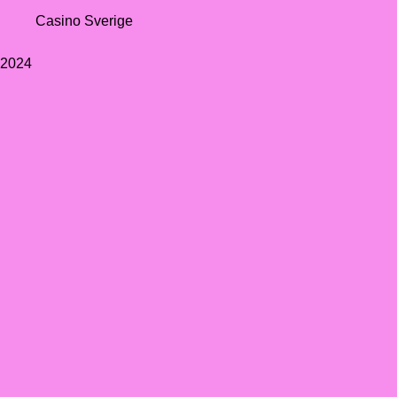
Casino Sverige
2024